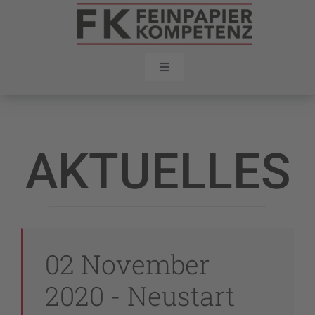
Zum
Inhalt
springen
Toggle
Navigation
Home
Aktuelles
AKTUELLES
Karriere
Kontakt
02 November
2020 - Neustart