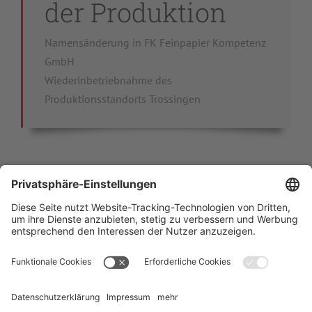
der Produktion
Namensänderung in FK Feinpapier Kompetenz
GmbH
Wiederinbetriebnahme des
Produktionsstandorts Trossingen
Übernahme - 01
Oktober 2020
Übernahme der Vermögenswerte des EFKA
Werks durch die Mignot de Block GmbH